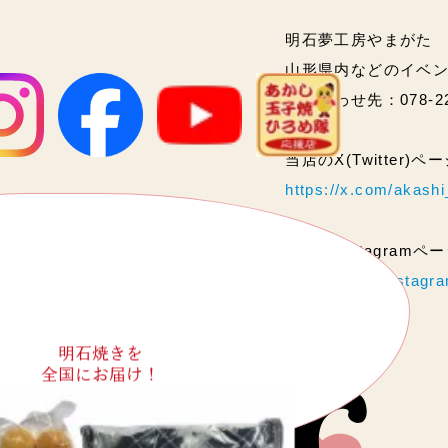
明石夢工房やまがた
山形県内などのイベ
問い合わせ先：078-2
当店のX(Twitter)
https://x.com/akas
当店のInstagram
https://www.instag
明石焼きを
全国にお届け！