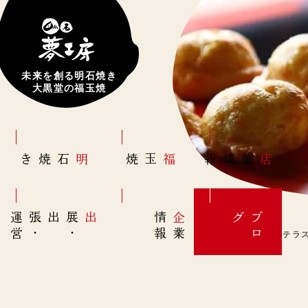
未来を創る明石焼き
大黒堂の福玉焼
明石焼き
福玉焼
店舗情報
営
出展
・
出張
・
運
報
企
情
グ
ブ
業
ロ
「シーサイドグルメテラス