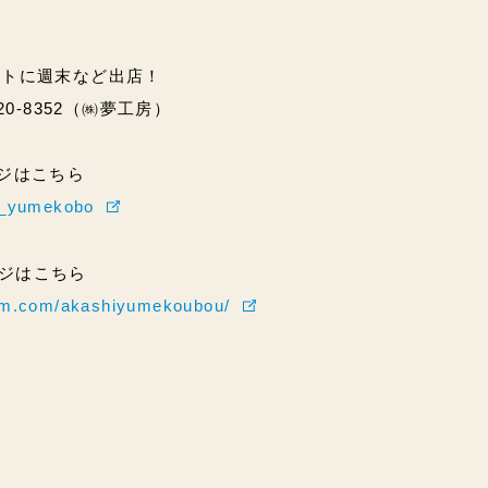
ントに週末など出店！
20-8352（㈱夢工房）
ページはこちら
hi_yumekobo
ページはこちら
ram.com/akashiyumekoubou/