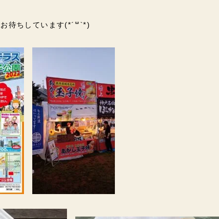
待ちしています(*´꒳`*)