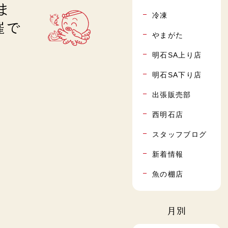
ま
冷凍
催で
やまがた
明石SA上り店
明石SA下り店
出張販売部
西明石店
スタッフブログ
新着情報
魚の棚店
月別