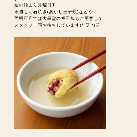
週の始まり月曜日❣
今週も明石焼き(あかし玉子焼)などや
西明石店では大黒堂の福玉焼もご用意して
スタッフ一同お待ちしています(*ˊᗜˋ*)♡