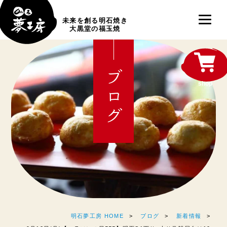
未来を創る明石焼き
大黒堂の福玉焼
ブログ
shop
明石夢工房 HOME
ブログ
新着情報