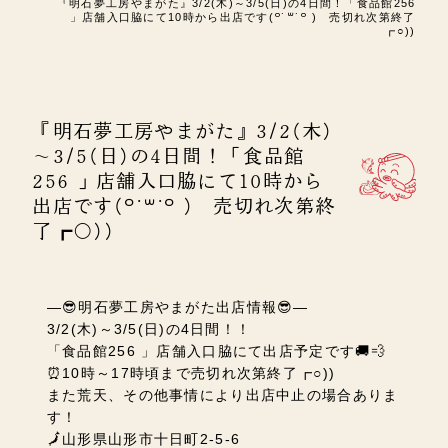
『明石夢工房やまがた』3/2(木)～3/5(日)の4日間！「食品館256
」店舗入口脇にて10時から出店です(꒪˙꒳˙꒪ ) 売切れ次第終了
┏○))
『明石夢工房やまがた』3/2(木)
～3/5(日)の4日間！「食品館
256 」店舗入口脇にて10時から
出店です(꒪˙꒳˙꒪ ) 売切れ次第終
了┏○))
―😎明石夢工房やまがた出店情報😎―
3/2(木)～3/5(日)の4日間！！
「食品館256 」店舗入口脇にて出店予定です🚚💨
⏰10時～17時頃まで売切れ次第終了┏○))
また荒天、その他事情により出店中止の場合ありま
す！
🗾山形県
山形市十日町2-5-6