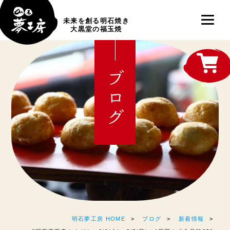
未来を創る明石焼き
大黒堂の福玉焼
ブログ
shop
明石夢工房 HOME
ブログ
新着情報