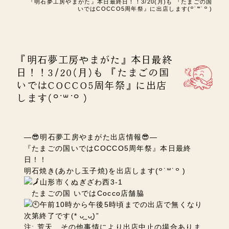
『明石夢工房やまがた』本日最終日！！3/20(月)も 『たまごの国
いではCOCCO5周年祭』に出店します(꒪˙꒳˙꒪ )
『明石夢工房やまがた』本日最終
日！！3/20(月)も 『たまごの国
いではCOCCO5周年祭』に出店
します(꒪˙꒳˙꒪ )
―😎明石夢工房やまがた出店情報😎―
『たまごの国いではCOCCO5周年祭』本日最終
日！！
明石焼き(あかし玉子焼)を出店します(꒪˙꒳˙꒪ )
山形市くぬぎざわ西3-1
たまごの国 いではCocco店舗脇
午前10時から午後5時頃までの出店で無くなり
次第終了です(* ᴗ͈ˬᴗ͈)”
注: 荒天、その他事情により出店中止の場合ありま