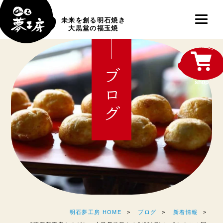
未来を創る明石焼き
大黒堂の福玉焼
ブログ
shop
明石夢工房 HOME
ブログ
新着情報