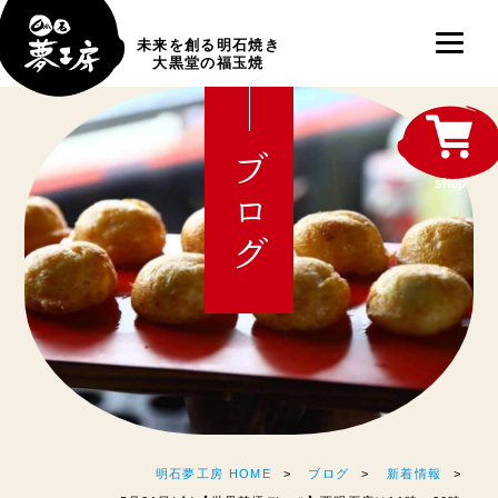
未来を創る明石焼き
大黒堂の福玉焼
ブログ
shop
明石夢工房 HOME
ブログ
新着情報