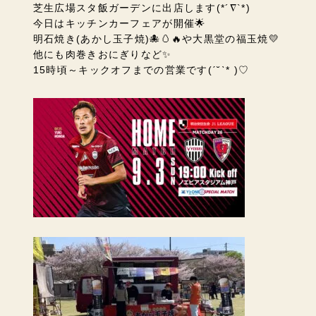
芝生広場スタ飯ガーデンに出店します(*´∇`*)
今日はキッチンカーフェアが開催🌟
明石焼き(あかし玉子焼)🐙🥚🔥や大黒堂の福玉焼💛
他にも肉巻きおにぎりなど✨
15時頃～キックオフまでの営業です(ˊ˘ˋ* )♡