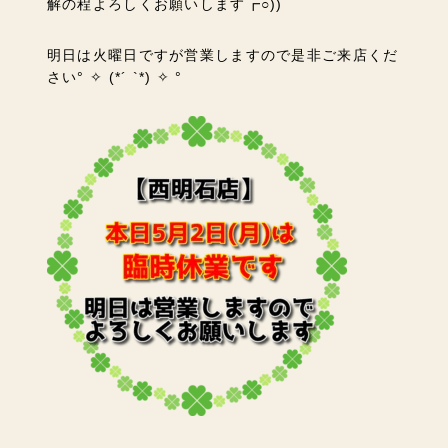
解の程よろしくお願いします┏○))
明日は火曜日ですが営業しますので是非ご来店くだ
さい° ✧ (*´ `*) ✧ °