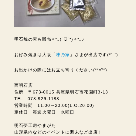
明石焼の素も販売
✧*｡(ˊᗜˋ*)✧*｡
♪
お好み焼きは大阪「
味乃家
」さまが出店です(*´ `)
お出かけの際にはお立ち寄りください(*⁰▿⁰*)
西明石店
住所 〒673-0015 兵庫県明石市花園町3-13
TEL 078-929-1188
営業時間 11:00～20:00(L.O.20:00)
定休日 毎週火曜日・水曜日
明石夢工房やまがた
山形県内などのイベントに週末など出店！