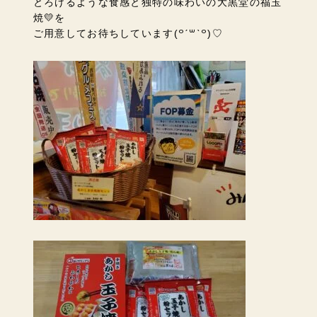
とろけるような食感と独特の味わいの大黒堂の福玉
焼💛を
ご用意してお待ちしています(꒪ˊ꒳ˋ꒪)♡