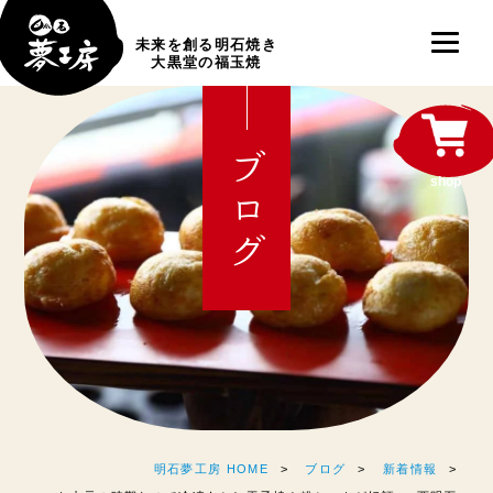
未来を創る明石焼き
大黒堂の福玉焼
ブログ
shop
明石夢工房 HOME
ブログ
新着情報