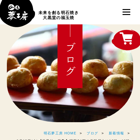
未来を創る明石焼き
大黒堂の福玉焼
ブログ
shop
明石夢工房 HOME
ブログ
新着情報