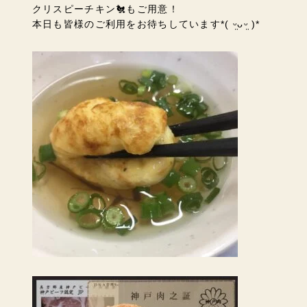
クリスピーチキン🐔もご用意！
本日も皆様のご利用をお待ちしています*( ᵕ̤ᴗᵕ̤ )*