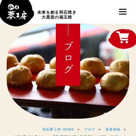
未来を創る明石焼き
大黒堂の福玉焼
ブログ
shop
明石夢工房 HOME
ブログ
新着情報