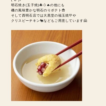
明石焼き(玉子焼)🐙🥚🔥の他にも
磯の風味豊かな明石のりポテト🍟
そして西明石店では大黒堂の福玉焼💛や
クリスピーチキン🐔などもご用意しています🤗