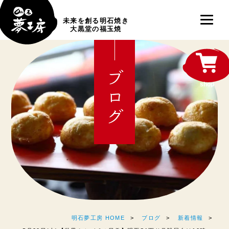
未来を創る明石焼き
大黒堂の福玉焼
ブログ
shop
明石夢工房 HOME
ブログ
新着情報