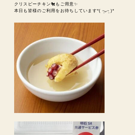
クリスピーチキン🐔もご用意✨
本日も皆様のご利用をお待ちしています*( ᵕ̤ᴗᵕ̤ )*