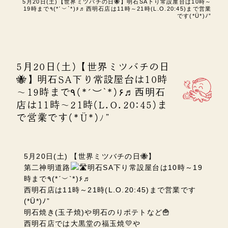
5月20日(土)【世界ミツバチの日🐝】明石SA下り常設屋台は10時～
19時まで٩(*ˊ︶`*)۶♬西明石店は11時～21時(L.O.20:45)まで営業
です(*Ü*)ﾉ”
5月20日(土)【世界ミツバチの日
🐝】明石SA下り常設屋台は10時
～19時まで٩(*ˊ︶`*)۶♬西明石
店は11時～21時(L.O.20:45)ま
で営業です(*Ü*)ﾉ”
5月20日(土) 【世界ミツバチの日🐝】
第二神明道路
明石SA
下り常設屋台は10時～19
時まで٩(*ˊ︶`*)۶♬
西明石店は11時～21時(L.O.20:45)まで営業です
(*Ü*)ﾉ”
明石焼き(玉子焼)や明石のりポテトなど🍟
西明石店では大黒堂の福玉焼💛や