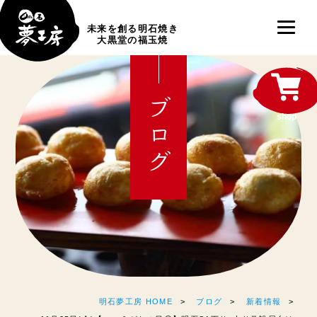
未来を創る明石焼き
大黒堂の福玉焼
ブログ
shop
明石夢工房 HOME
ブログ
新着情報