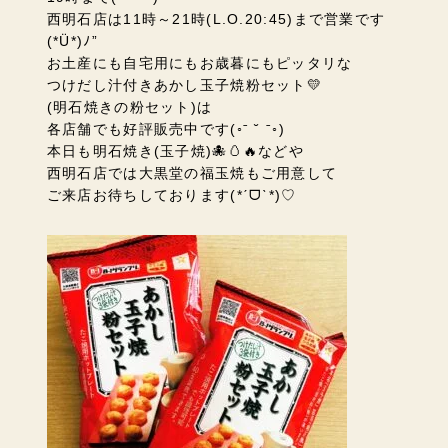
西明石店は11時～21時(L.O.20:45)まで営業です
(*Ü*)ﾉ”
お土産にも自宅用にもお歳暮にもピッタリな
つけだし汁付きあかし玉子焼粉セット💛
(明石焼きの粉セット)は
各店舗でも好評販売中です(◦ˉ ˘ ˉ◦)
本日も明石焼き(玉子焼)🐙🥚🔥などや
西明石店では大黒堂の福玉焼もご用意して
ご来店お待ちしております(*ˊᗜˋ*)♡