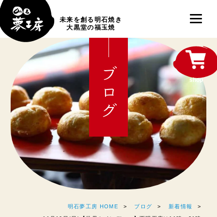
未来を創る明石焼き
大黒堂の福玉焼
ブログ
shop
明石夢工房 HOME
ブログ
新着情報