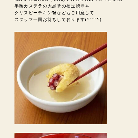
半熟カステラの大黒堂の福玉焼💛や
クリスピーチキン🐔などもご用意して
スタッフ一同お待ちしております(꒪ˊ꒳ˋ꒪)