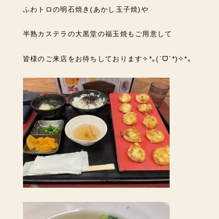
ふわトロの明石焼き(あかし玉子焼)や
半熟カステラの大黒堂の福玉焼もご用意して
皆様のご来店をお待ちしております✧*｡(ˊᗜˋ*)✧*｡