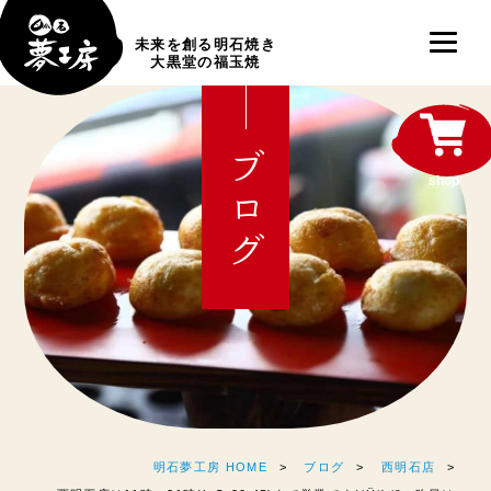
未来を創る明石焼き
大黒堂の福玉焼
ブログ
shop
明石夢工房 HOME
ブログ
西明石店