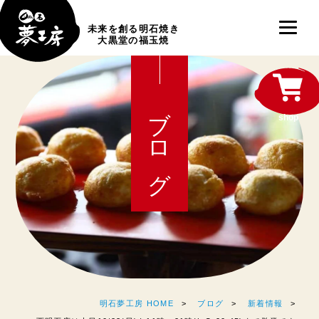
未来を創る明石焼き
大黒堂の福玉焼
ブログ
shop
明石夢工房 HOME
ブログ
新着情報