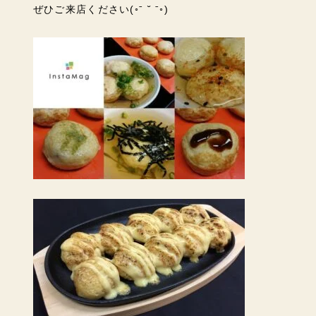
ぜひご来店ください
(◦ˉ ˘ ˉ◦)