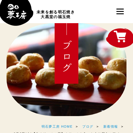
未来を創る明石焼き
大黒堂の福玉焼
ブログ
shop
明石夢工房 HOME
ブログ
新着情報