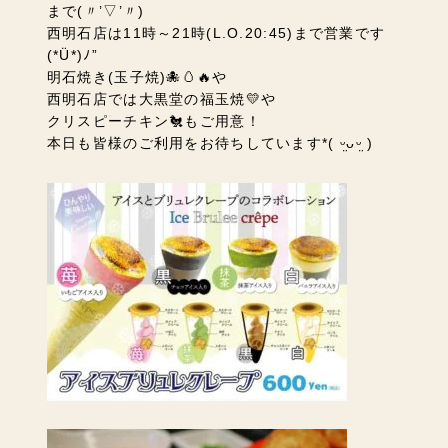
まで(〃’▽’〃)
西明石店は11時～21時(L.O.20:45)まで営業です
(*Ü*)ﾉ”
明石焼き(玉子焼)🐙🥚🔥や
西明石店では大黒堂の福玉焼💛や
クリスピーチキン🐔もご用意！
本日も皆様のご利用をお待ちしています*( ᵕ̤ᴗᵕ̤ )