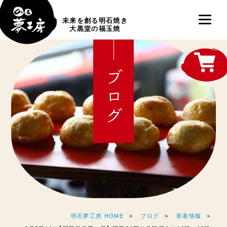
未来を創る明石焼き
大黒堂の福玉焼
ブログ
shop
明石夢工房 HOME
ブログ
新着情報