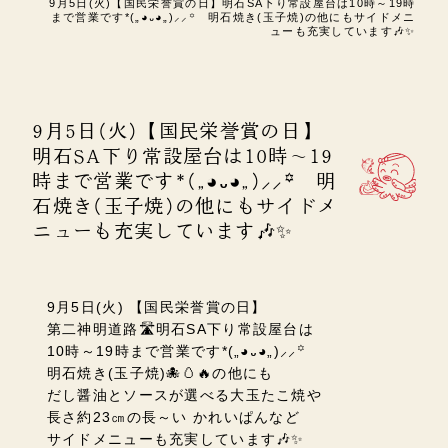
9月5日(火)【国民栄誉賞の日】明石SA下り常設屋台は10時～19時
まで営業です*(„◕᎑◕„)⸝⸝꙳ 明石焼き(玉子焼)の他にもサイドメニ
ューも充実しています🎶✨
9月5日(火)【国民栄誉賞の日】
明石SA下り常設屋台は10時～19
時まで営業です*(„◕᎑◕„)⸝⸝꙳ 明
石焼き(玉子焼)の他にもサイドメ
ニューも充実しています🎶✨
9月5日(火) 【国民栄誉賞の日】
第二神明道路🛣️明石SA下り常設屋台は
10時～19時まで営業です*(„◕᎑◕„)⸝⸝꙳
明石焼き(玉子焼)🐙🥚🔥の他にも
だし醤油とソースが選べる大玉たこ焼や
長さ約23㎝の長～い かれいぱんなど
サイドメニューも充実しています🎶✨