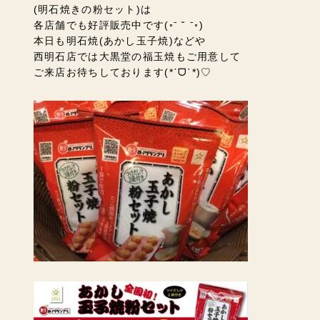
(明石焼きの粉セット)は
各店舗でも好評販売中です(◦ˉ ˘ ˉ◦)
本日も明石焼(あかし玉子焼)などや
西明石店では大黒堂の福玉焼もご用意して
ご来店お待ちしております(*ˊᗜˋ*)♡