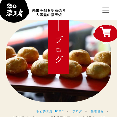
未来を創る明石焼き
大黒堂の福玉焼
ブログ
shop
明石夢工房 HOME
ブログ
新着情報