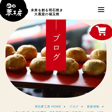
未来を創る明石焼き
大黒堂の福玉焼
ブログ
shop
明石夢工房 HOME
ブログ
新着情報