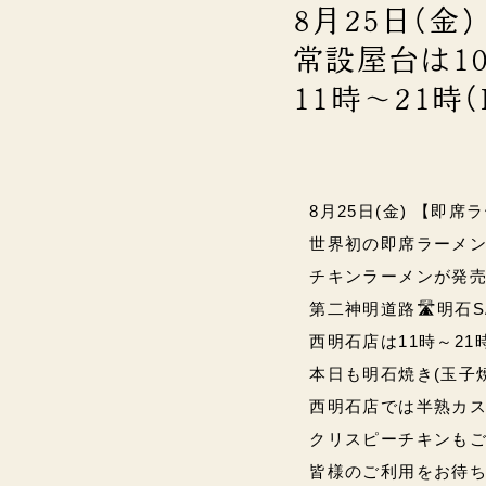
8月25日(金
常設屋台は10
11時～21時(
8月25日(金) 【即席
世界初の即席ラーメ
チキンラーメンが発売
第二神明道路🛣️明石S
西明石店は11時～21時(L
本日も明石焼き(玉子焼)
西明石店では半熟カス
クリスピーチキンもご
皆様のご利用をお待ちしてい