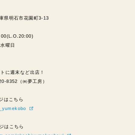
兵庫県明石市花園町3-13
(L.O.20:00)
・水曜日
ントに週末など出店！
20-8352（㈱夢工房）
ページはこちら
hi_yumekobo
ページはこちら