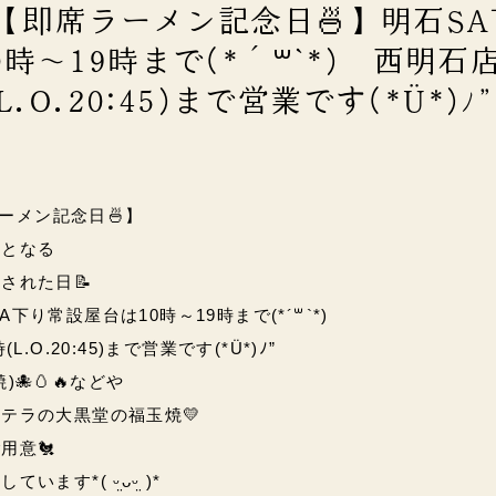
)【即席ラーメン記念日🍜】明石S
時～19時まで(*´꒳`*) 西明石
L.O.20:45)まで営業です(*Ü*)
ラーメン記念日🍜】
ンとなる
された日📝
A下り常設屋台は10時～19時まで(*´꒳`*)
.O.20:45)まで営業です(*Ü*)ﾉ”
🐙🥚🔥などや
テラの大黒堂の福玉焼💛
用意🐔
ます*( ᵕ̤ᴗᵕ̤ )*