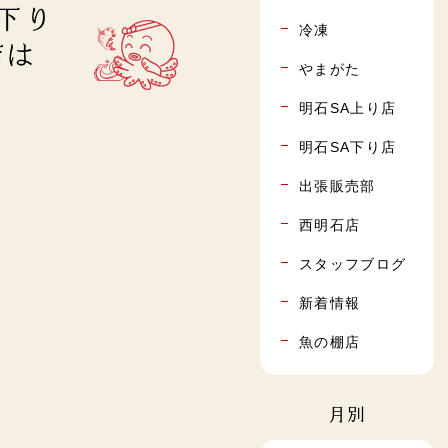
A下り
冷凍
店は
やまがた
ﾉ”
明石SA上り店
明石SA下り店
出張販売部
西明石店
スタッフブログ
新着情報
魚の棚店
月別