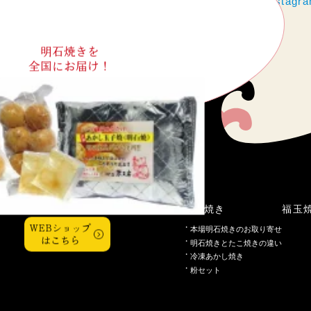
https://www.instag
明石焼きを
全国にお届け！
こだわり
明石焼き
福玉
WEBショップ
本場明石焼きのお取り寄せ
はこちら
明石焼きとたこ焼きの違い
冷凍あかし焼き
粉セット