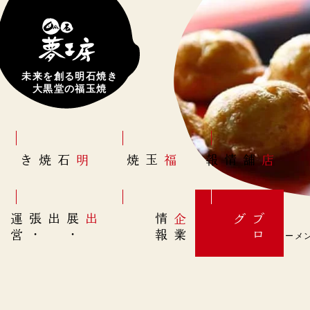
未来を創る明石焼き
大黒堂の福玉焼
明石焼き
福玉焼
店舗情報
営
出展
・
出張
・
運
報
企
情
グ
ブ
業
ロ
8月25日(金)【即席ラーメン