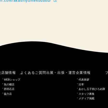
ram.com/akashiyumekoubou/
焼
店舗情報
よくあるご質問
出展・出張・運営
企業情報
WEBショップ
代表挨拶
魚の棚店
沿革
西明石店
あかし玉子焼ひろめ隊
協力店
スタッフ募集
メディア掲載