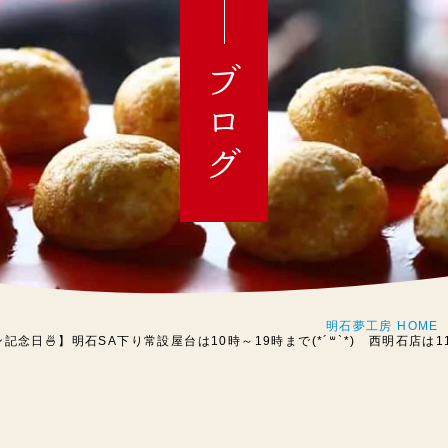
ブログ
明石夢工房 HOME
記念日🍜】明石SA下り常設屋台は10時～19時まで(*´꒳`*) 西明石店は11時～