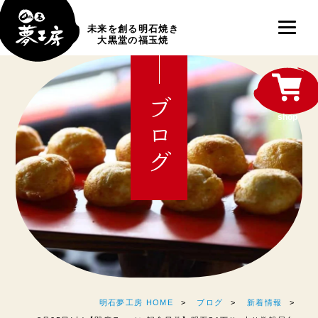
未来を創る明石焼き
大黒堂の福玉焼
ブログ
shop
明石夢工房 HOME
ブログ
新着情報