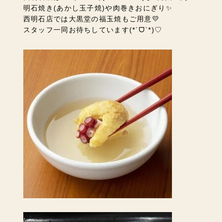
明石焼き(あかし玉子焼)
や肉巻きおにぎり✨
西明石店では大黒堂の福玉焼もご用意💛
スタッフ一同お待ちしています(*ˊᗜˋ*)♡