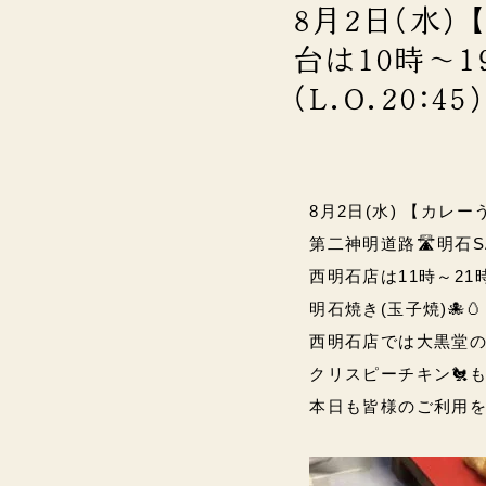
8月2日(水
台は10時～19
(L.O.20:4
8月2日(水) 【カレ
第二神明道路🛣️明石S
西明石店は11時～21時(L
明石焼き(玉子焼)🐙
西明石店では大黒堂の
クリスピーチキン🐔
本日も皆様のご利用をお待ち