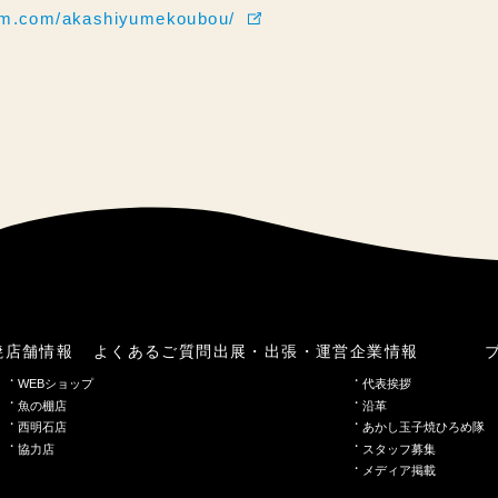
ram.com/akashiyumekoubou/
焼
店舗情報
よくあるご質問
出展・出張・運営
企業情報
WEBショップ
代表挨拶
魚の棚店
沿革
西明石店
あかし玉子焼ひろめ隊
協力店
スタッフ募集
メディア掲載