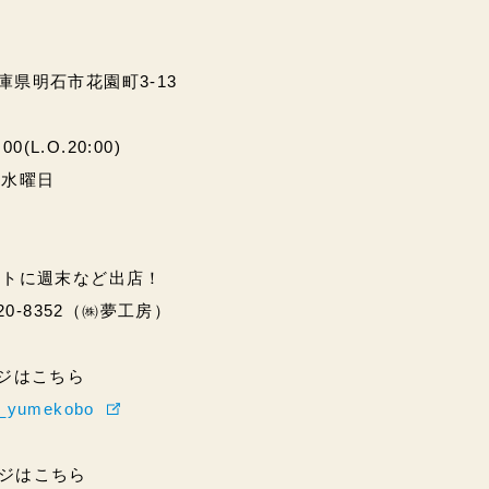
兵庫県明石市花園町3-13
(L.O.20:00)
・水曜日
ントに週末など出店！
20-8352（㈱夢工房）
ページはこちら
hi_yumekobo
ページはこちら