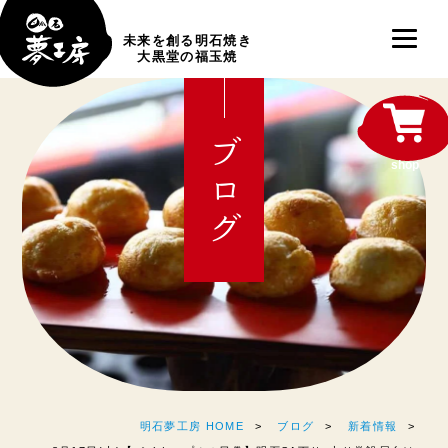
未来を創る明石焼き
大黒堂の福玉焼
ブログ
shop
明石夢工房 HOME
ブログ
新着情報