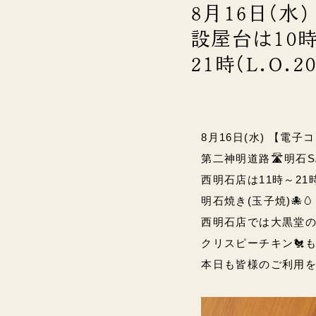
8月16日(水
設屋台は10時～
21時(L.O.2
8月16日(水) 【電子
第二神明道路🛣️明石S
西明石店は11時～21時(L
明石焼き(玉子焼)🐙
西明石店では大黒堂の
クリスピーチキン🐔
本日も皆様のご利用をお待ち