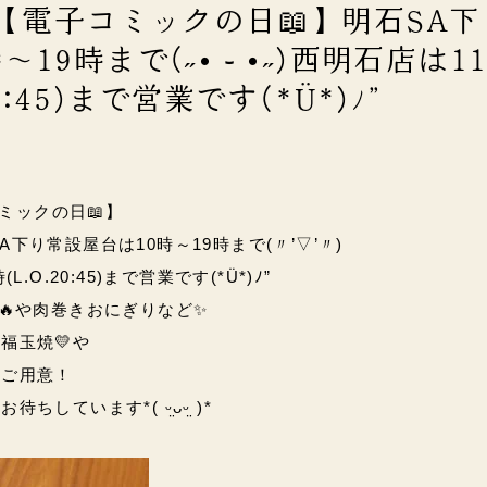
)【電子コミックの日📖】明石SA
19時まで(˶• ֊ •˶)西明石店は1
0:45)まで営業です(*Ü*)ﾉ”
コミックの日📖】
A下り常設屋台は10時～19時まで(〃’▽’〃)
.O.20:45)まで営業です(*Ü*)ﾉ”
🥚🔥や肉巻きおにぎりなど✨
福玉焼💛や
もご用意！
しています*( ᵕ̤ᴗᵕ̤ )*