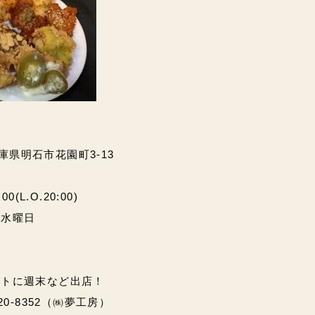
兵庫県明石市花園町3-13
(L.O.20:00)
・水曜日
ントに週末など出店！
20-8352（㈱夢工房）