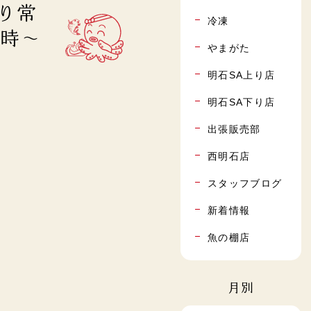
下り常
冷凍
1時～
やまがた
明石SA上り店
明石SA下り店
出張販売部
西明石店
スタッフブログ
新着情報
魚の棚店
月別