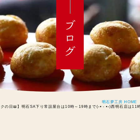
ブログ
明石夢工房 HOME
の日📖】明石SA下り常設屋台は10時～19時まで(˶• ֊ •˶)西明石店は11時～