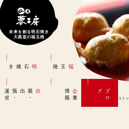
未来を創る明石焼き
大黒堂の福玉焼
明石焼き
福玉焼
店舗情報
営
出展
・
出張
・
運
報
企
情
グ
ブ
業
ロ
8月16日(水)【電子コミック