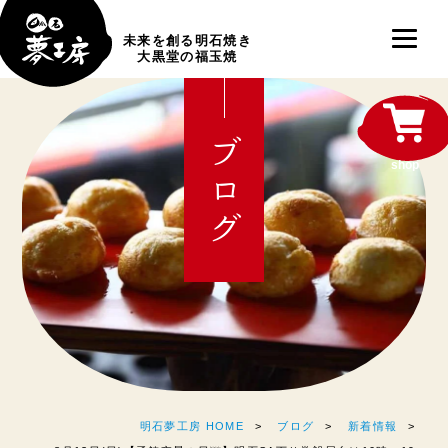
未来を創る明石焼き
大黒堂の福玉焼
ブログ
shop
明石夢工房 HOME
ブログ
新着情報