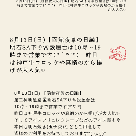
8月13日(日)【函館夜景の日🌆】明石SA下り常設屋台は10時～19
時まで営業です(*´꒳`*) 昨日は神戸牛コロッケや真蛸のから揚げ
が大人気✨
8月13日(日)【函館夜景の日🌆】
明石SA下り常設屋台は10時～19
時まで営業です(*´꒳`*) 昨日
は神戸牛コロッケや真蛸のから揚
げが大人気✨
8月13日(日) 【函館夜景の日🌆】
第二神明道路🛣️明石SA下り常設屋台は
10時～19時まで営業です(*´∇`*)
昨日は神戸牛コロッケや真蛸のから揚げが大人気✨
そしてアイスブリュレクレープなどのアイス類も🍦
本日も明石焼き(玉子焼)などもご用意して
皆様のご利用をお待ちしております
*( ᵕ̤ᴗᵕ̤ )*