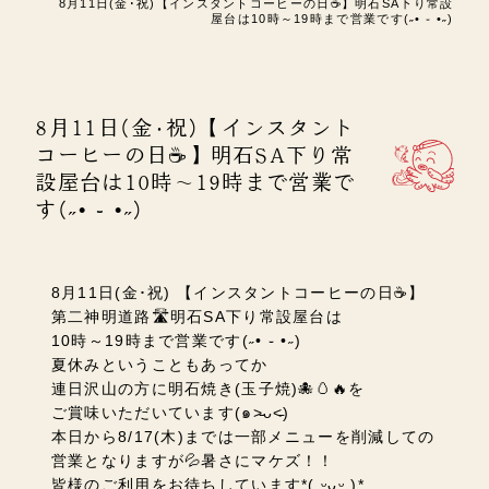
8月11日(金･祝)【インスタントコーヒーの日☕】明石SA下り常設
屋台は10時～19時まで営業です(˶• ֊ •˶)
8月11日(金･祝)【インスタント
コーヒーの日☕】明石SA下り常
設屋台は10時～19時まで営業で
す(˶• ֊ •˶)
8月11日(金･祝) 【インスタントコーヒーの日☕】
第二神明道路🛣️明石SA下り常設屋台は
10時～19時まで営業です(˶• ֊ •˶)
夏休みということもあってか
連日沢山の方に明石焼き(玉子焼)🐙🥚🔥を
ご賞味いただいています
(๑˃̵ᴗ˂̵)
本日から8/17(木)までは一部メニューを削減しての
営業となりますが💦暑さにマケズ！！
皆様のご利用をお待ちしています
*( ᵕ̤ᴗᵕ̤ )*