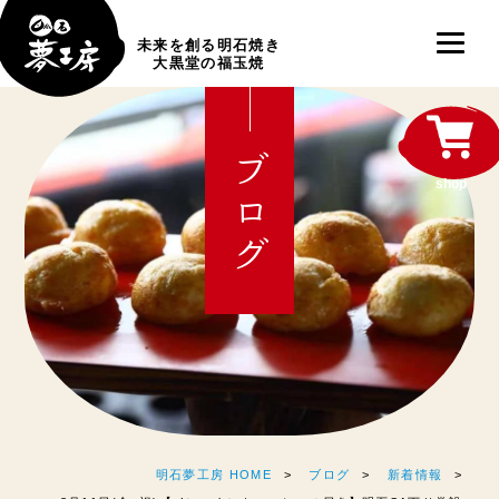
未来を創る明石焼き
大黒堂の福玉焼
ブログ
shop
明石夢工房 HOME
ブログ
新着情報