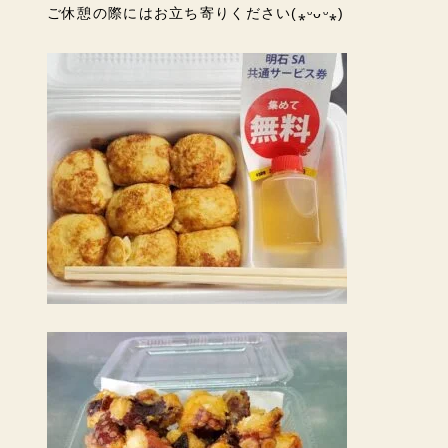
ご休憩の際にはお立ち寄りください(⁎ᵕᴗᵕ⁎)