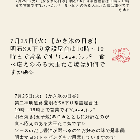
7月25日(火) 【かき氷の日🍧】明石SA下り常設屋台は10時～19時
まで営業です*(„◕᎑◕„)⸝⸝꙳ 食べ応えのある大玉たこ焼は如何です
か🐙✨
7月25日(火) 【かき氷の日🍧】
明石SA下り常設屋台は10時～19
時まで営業です*(„◕᎑◕„)⸝⸝꙳ 食
べ応えのある大玉たこ焼は如何で
すか🐙✨
7月25日(火) 【かき氷の日🍧】
第二神明道路🛣️明石SA下り常設屋台は
10時～19時まで営業です*(„◕᎑◕„)⸝⸝꙳
明石焼き(玉子焼)🐙🥚🔥とともに好評なのが
食べ応えのある大玉たこ焼です✨
ソースorだし醤油が選べるのでお好みの味で是非🤗
明太マヨのトッピングもご用意していますので