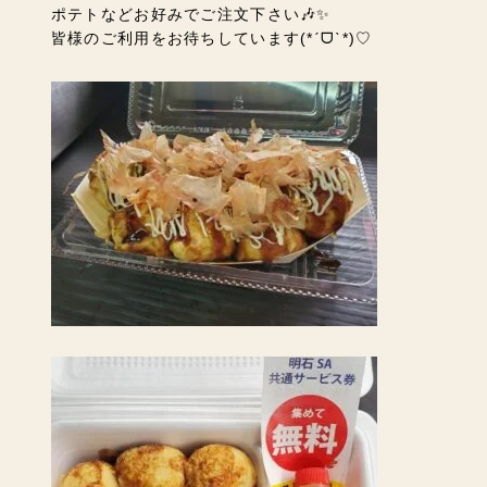
ポテトなどお好みでご注文下さい🎶✨
皆様のご利用をお待ちしています
(*ˊᗜˋ*)♡