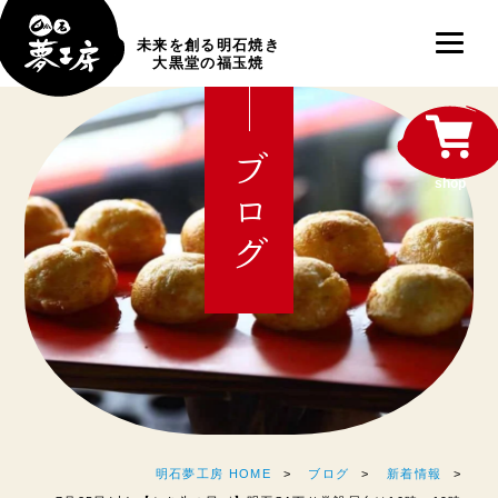
未来を創る明石焼き
大黒堂の福玉焼
ブログ
shop
明石夢工房 HOME
ブログ
新着情報