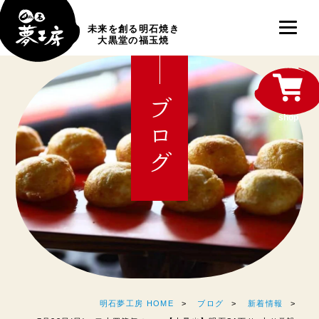
未来を創る明石焼き
大黒堂の福玉焼
ブログ
shop
明石夢工房 HOME
ブログ
新着情報