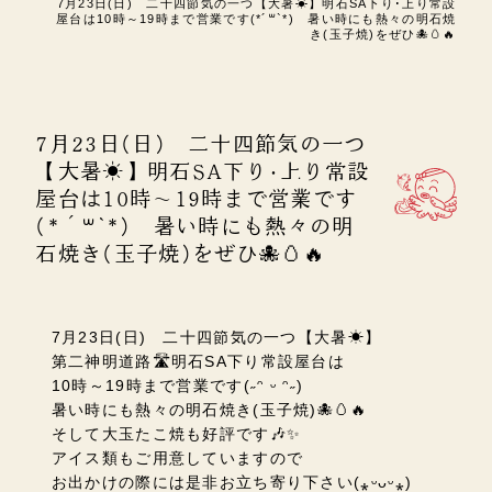
7月23日(日) 二十四節気の一つ【大暑☀】明石SA下り･上り常設
屋台は10時～19時まで営業です(*´꒳`*) 暑い時にも熱々の明石焼
き(玉子焼)をぜひ🐙🥚🔥
7月23日(日) 二十四節気の一つ
【大暑☀】明石SA下り･上り常設
屋台は10時～19時まで営業です
(*´꒳`*) 暑い時にも熱々の明
石焼き(玉子焼)をぜひ🐙🥚🔥
7月23日(日) 二十四節気の一つ【大暑☀】
第二神明道路🛣️明石SA下り常設屋台は
10時～19時まで営業です(˶ᵔ ᵕ ᵔ˶)
暑い時にも熱々の明石焼き(玉子焼)🐙🥚🔥
そして大玉たこ焼も好評です🎶✨
アイス類もご用意していますので
お出かけの際には是非お立ち寄り下さい
(⁎ᵕᴗᵕ⁎)