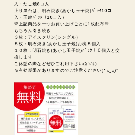
入・たこ焼8コ入
上り屋台は、明石焼き(あかし玉子焼)ﾊﾟｯｸ10コ
入・玉蛸ﾊﾟｯｸ（10コ入）
💛上記商品を一つお買い上げごとに1枚配布💛
もちろん引き続き
３枚：アイスクリン(シングル）
５枚：明石焼き(あかし玉子焼)お椀５個入
１０枚：明石焼き(あかし玉子焼)ﾊﾟｯｸ１０個入と交
換します
ご休憩の際などぜひご利用下さい(≧▽≦)
※有効期限がありますのでご注意ください(* ᴗ͈ˬᴗ͈)”