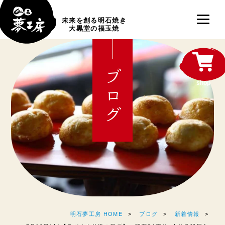
未来を創る明石焼き
大黒堂の福玉焼
ブログ
shop
明石夢工房 HOME
ブログ
新着情報