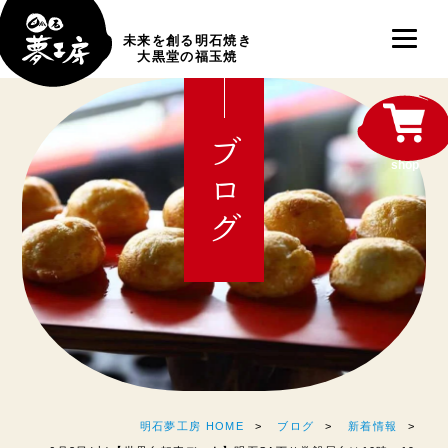
未来を創る明石焼き
大黒堂の福玉焼
ブログ
shop
明石夢工房 HOME
ブログ
新着情報