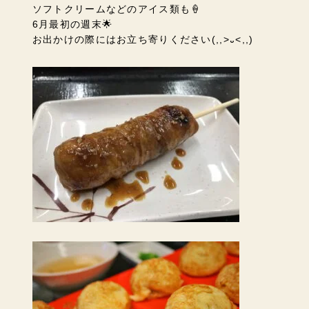
ソフトクリームなどのアイス類も🍦
6月最初の週末🌟
お出かけの際にはお立ち寄りください
(,,>᎑<,,)