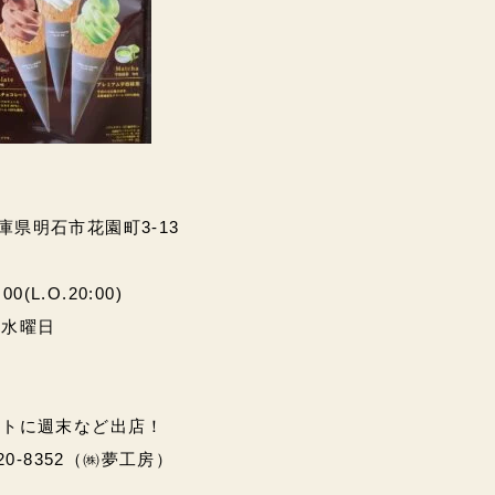
兵庫県明石市花園町3-13
(L.O.20:00)
・水曜日
ントに週末など出店！
20-8352（㈱夢工房）