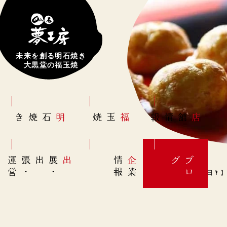
未来を創る明石焼き
大黒堂の福玉焼
明石焼き
福玉焼
店舗情報
営
出展
・
出張
・
運
報
企
情
グ
ブ
業
ロ
6月11日(日)【傘の日