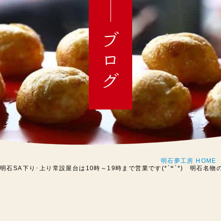
ブログ
明石夢工房 HOME
】明石SA下り･上り常設屋台は10時～19時まで営業です(*´꒳`*) 明石