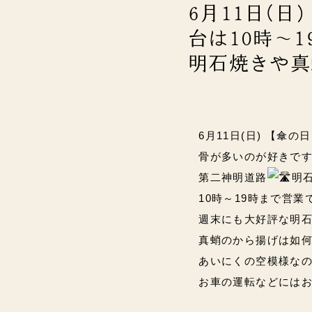
6月11日(日
台は10時～1
明石焼きや真
6月11日(日) 【傘の日
骨が多いのが好きです⸜(*
第二神明道路
明
10時～19時まで営業です
週末にも大好評な明石
真蛸のから揚げは如何
あいにくの空模様な
お車の運転などにはお