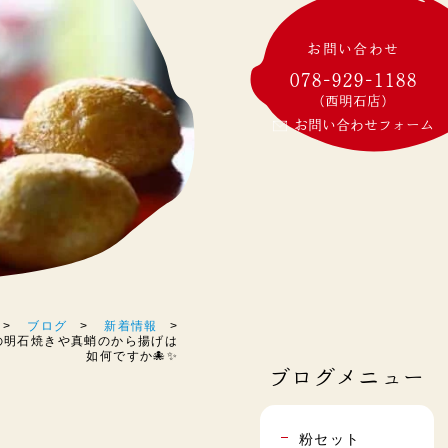
お問い合わせ
078-929-1188
(西明石店)
お問い合わせフォーム
ブログ
新着情報
名物の明石焼きや真蛸のから揚げは
如何ですか🐙✨
ブログメニュー
粉セット