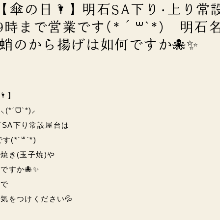
)【傘の日🌂】明石SA下り･上り常
9時まで営業です(*´꒳`*) 明石
蛸のから揚げは如何ですか🐙✨
🌂】
ˊᗜˋ*)⸝
石SA下り常設屋台は
(*´꒳`*)
焼き(玉子焼)や
ですか🐙✨
ので
気をつけください💦