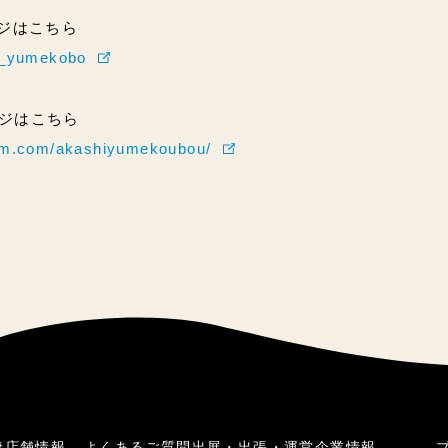
ページはこちら
hi_yumekobo
ページはこちら
ram.com/akashiyumekoubou/
焼
店舗情報
よくあるご質問
出展・出張・運営
企業情報