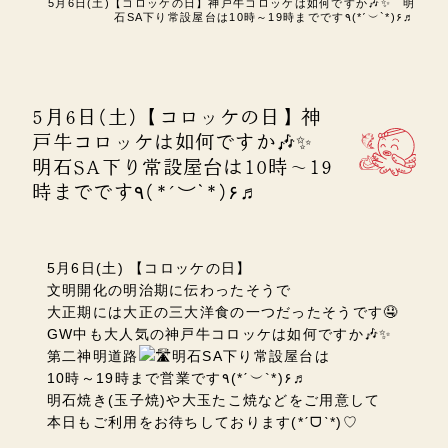
5月6日(土)【コロッケの日】神戸牛コロッケは如何ですか🎶✨ 明
石SA下り常設屋台は10時～19時までです٩(*ˊ︶`*)۶♬
5月6日(土)【コロッケの日】神
戸牛コロッケは如何ですか🎶✨
明石SA下り常設屋台は10時～19
時までです٩(*ˊ︶`*)۶♬
5月6日(土) 【コロッケの日】
文明開化の明治期に伝わったそうで
大正期には大正の三大洋食の一つだったそうです🤤
GW中も大人気の神戸牛コロッケは如何ですか🎶✨
第二神明道路
明石SA下り常設屋台は
10時～19時まで営業です
٩(*ˊ︶`*)۶♬
明石焼き(玉子焼)や大玉たこ焼などをご用意して
本日もご利用をお待ちしております
(*ˊᗜˋ*)♡