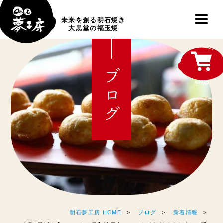
未来を創る明石焼き
大黒堂の福玉焼
ブログ
shop
明石夢工房 HOME
ブログ
新着情報