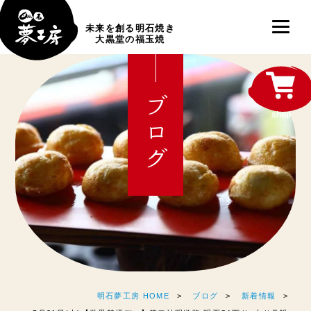
未来を創る明石焼き
大黒堂の福玉焼
ブログ
shop
明石夢工房 HOME
ブログ
新着情報