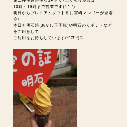
第二神明道路明石SA下り･上り常設屋台は
10時～19時まで営業です(*˙˘˙*)
明日からプレミアムソフト🍦に宮崎マンゴーが登場
🥭♪
本日も明石焼(あかし玉子焼)や明石のりポテトなど
をご用意して
ご利用をお待ちしています(*ˊᗜˋ*)♡