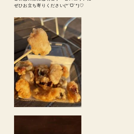
ぜひお立ち寄りください(*ˊᗜˋ*)♡