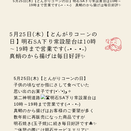
5月25日(木)【とんがりコーンの日】明石SA下り常設屋台は10時～
19時まで営業です(˶• ֊ •˶) 真蛸のから揚げは毎日好評✨
5月25日(木)【とんがりコーンの
日】明石SA下り常設屋台は10時
～19時まで営業です(˶• ֊ •˶)
真蛸のから揚げは毎日好評✨
5月25日(木)【とんがりコーンの日】
子供の頃なぜか指にさして食べていた
思い出のお菓子です
‎|•’-‘•)
و
✧
第二神明道路
明石SA
下り常設屋台は
10時～19時まで営業です
(˶• ֊ •˶)
真蛸のから揚げはお客様のご要望が多く
数年前に再販売になった商品ですが
明石焼き(玉子焼)に続き毎日好評です🐙✨
ご休憩の際には明石サービスエリアに