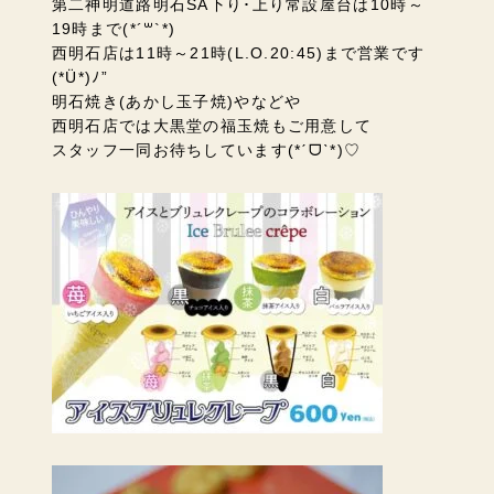
第二神明道路明石SA下り･上り常設屋台は10時～
19時まで(*´꒳`*)
西明石店は11時～21時(L.O.20:45)まで営業です
(*Ü*)ﾉ”
明石焼き(あかし玉子焼)やなどや
西明石店では大黒堂の福玉焼もご用意して
スタッフ一同お待ちしています(*ˊᗜˋ*)♡