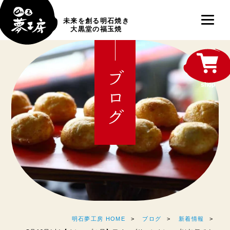
未来を創る明石焼き
大黒堂の福玉焼
ブログ
shop
明石夢工房 HOME
ブログ
新着情報