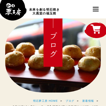
未来を創る明石焼き
大黒堂の福玉焼
ブログ
shop
明石夢工房 HOME
ブログ
新着情報