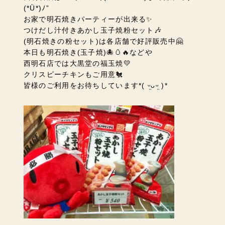
(*Ü*)ﾉ”
お家で明石焼きパーティーが出来る✨
つけだし汁付きあかし玉子焼粉セット🎶
(明石焼きの粉セット)は各店舗で好評販売中🤗
本日も明石焼き(玉子焼)🐙🥚🔥などや
西明石店では大黒堂の福玉焼💛
クリスピーチキンもご用意🐔
皆様のご利用をお待ちしています*( ᵕ̤ᴗᵕ̤ )*