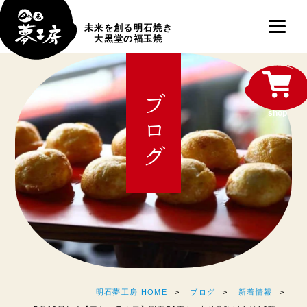
未来を創る明石焼き
大黒堂の福玉焼
ブログ
shop
明石夢工房 HOME
ブログ
新着情報