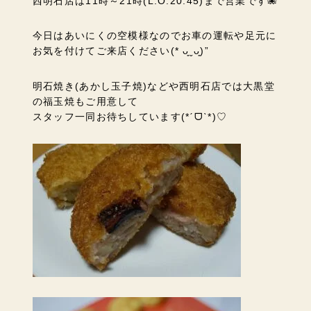
西明石店は11時～21時(L.O.20:45)まで営業です🐙
今日はあいにくの空模様なのでお車の運転や足元に
お気を付けてご来店ください(* ᴗ͈ˬᴗ͈)”
明石焼き(あかし玉子焼)などや西明石店では大黒堂
の福玉焼もご用意して
スタッフ一同お待ちしています(*ˊᗜˋ*)♡