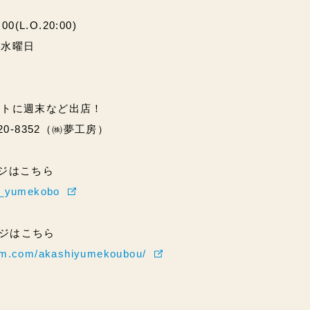
(L.O.20:00)
・水曜日
ントに週末など出店！
20-8352（㈱夢工房）
ページはこちら
hi_yumekobo
ページはこちら
ram.com/akashiyumekoubou/