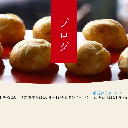
ブログ
明石夢工房 HOME
】明石SA下り常設屋台は10時～19時まで(〃’▽’〃) 西明石店は11時～21時