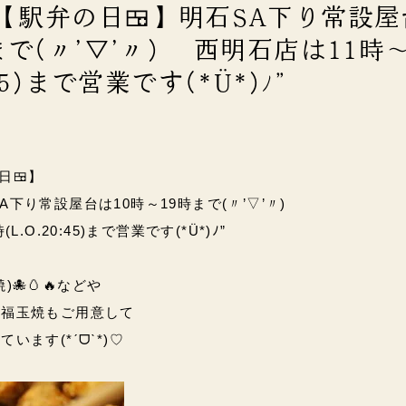
)【駅弁の日🍱】明石SA下り常設
まで(〃’▽’〃) 西明石店は11時～
:45)まで営業です(*Ü*)ﾉ”
日🍱】
A下り常設屋台は10時～19時まで(〃’▽’〃)
.O.20:45)まで営業です(*Ü*)ﾉ”
🐙🥚🔥などや
の福玉焼もご用意して
います(*ˊᗜˋ*)♡