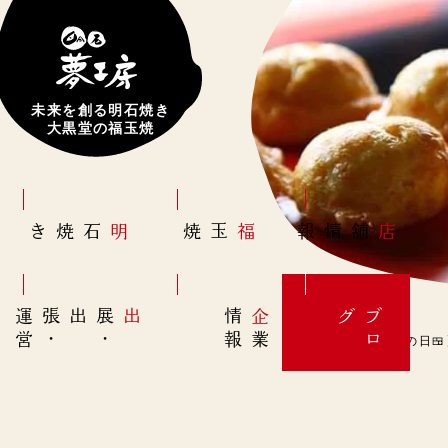
未来を創る明石焼き
大黒堂の福玉焼
明石焼き
福玉焼
店舗情報
営
出展
・
出張
・
運
報
企
情
グ
ブ
業
ロ
4月10日(月)【駅弁の日