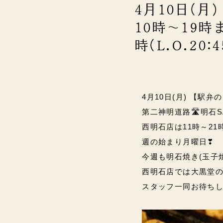
4月10日(月
10時～19時
時(L.O.20
4月10日(月) 【駅弁の
第二神明道路🛣️明石S
西明石店は11時～21時(L
週の始まり月曜日❣
今週も明石焼き(玉子焼)
西明石店では大黒堂
スタッフ一同お待ちして