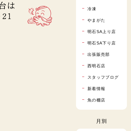
屋台は
冷凍
21
やまがた
明石SA上り店
明石SA下り店
出張販売部
西明石店
スタッフブログ
新着情報
魚の棚店
月別