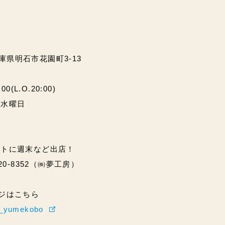
兵庫県明石市花園町3-13
(L.O.20:00)
・水曜日
ントに週末など出店！
20-8352（㈱夢工房）
ページはこちら
hi_yumekobo