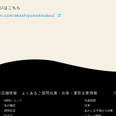
ページはこちら
ram.com/akashiyumekoubou/
焼
店舗情報
よくあるご質問
出展・出張・運営
企業情報
WEBショップ
代表挨拶
魚の棚店
沿革
西明石店
あかし玉子焼ひろめ隊
協力店
スタッフ募集