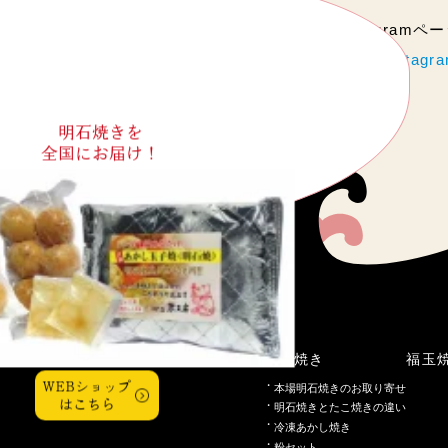
当店のInstagram
https://www.instag
明石焼きを
全国にお届け！
こだわり
明石焼き
福玉
WEBショップ
本場明石焼きのお取り寄せ
はこちら
明石焼きとたこ焼きの違い
冷凍あかし焼き
粉セット