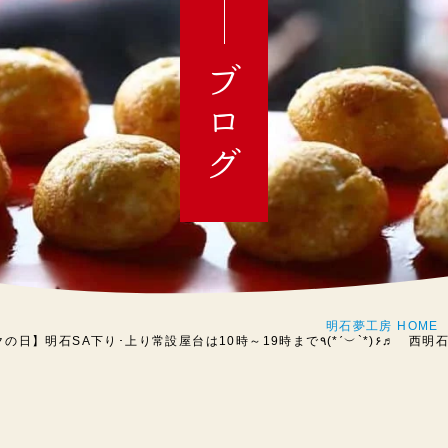
ブログ
明石夢工房 HOME
上り常設屋台は10時～19時まで٩(*ˊ︶`*)۶♬ 西明石店は11時～21時(L.O.20:45)