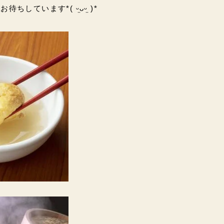
しています*( ᵕ̤ᴗᵕ̤ )*