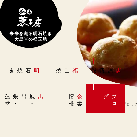
未来を創る明石焼き
大黒堂の福玉焼
明石焼き
福玉焼
店舗情報
営
出展
・
出張
・
運
報
企
情
グ
ブ
業
ロ
3月18日(土)【点字ブロックの日】明石SA下り･