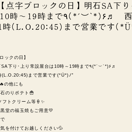
土)【点字ブロックの日】明石SA下り
まで٩(*ˊ︶`*)۶♬ 西明石
時(L.O.20:45)まで営業です(*Ü
字ブロックの日】
SA
下り･上り常設屋台は10時～19時まで٩(*ˊ︶`*)۶♬
.O.20:45)まで営業です(*Ü*)ﾉ”
🔥の他にも
石のりポテト🍟
ソフトクリーム等🍦✨
黒堂の福玉焼もご用意💛
ので
気を付けてお越しください💦