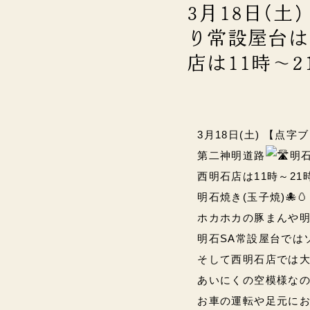
3月18日(
り常設屋台は10時～19時
店は11時～21
3月18日(土) 【点
第二神明道路
明石
西明石店は11時～21時(L
明石焼き(玉子焼)🐙
ホカホカの豚まんや明
明石SA常設屋台では
そして西明石店では大
あいにくの空模様な
お車の運転や足元にお