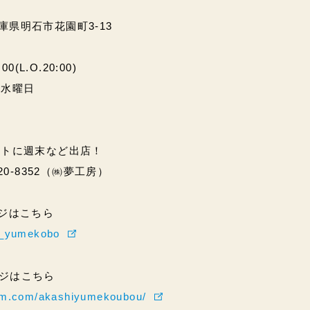
兵庫県明石市花園町3-13
(L.O.20:00)
・水曜日
ントに週末など出店！
20-8352（㈱夢工房）
ページはこちら
hi_yumekobo
ページはこちら
ram.com/akashiyumekoubou/