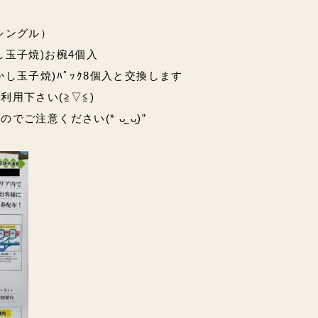
シングル）
し玉子焼)お椀4個入
し玉子焼)ﾊﾟｯｸ8個入と交換します
利用下さい(≧▽≦)
ご注意ください(* ᴗ͈ˬᴗ͈)”