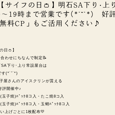
)【サイフの日👛】明石SA下り･上
～19時まで営業です(*˙˘˙*) 好
て無料CP」もご活用ください♪
フの日👛】
の語呂合わせにちなんで制定📝
石SA下り･上り常設屋台は
*˙˘˙*)
玉子屋さんのアイスクリンが貰える
好評開催中♪
玉子焼)ﾊﾟｯｸ8コ入・たこ焼8コ入
玉子焼)ﾊﾟｯｸ8コ入・玉蛸ﾊﾟｯｸ8コ入
い上げごとに1枚配布💛