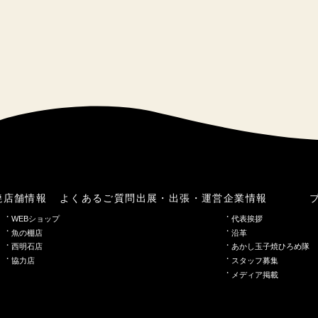
焼
店舗情報
よくあるご質問
出展・出張・運営
企業情報
WEBショップ
代表挨拶
魚の棚店
沿革
西明石店
あかし玉子焼ひろめ隊
協力店
スタッフ募集
メディア掲載