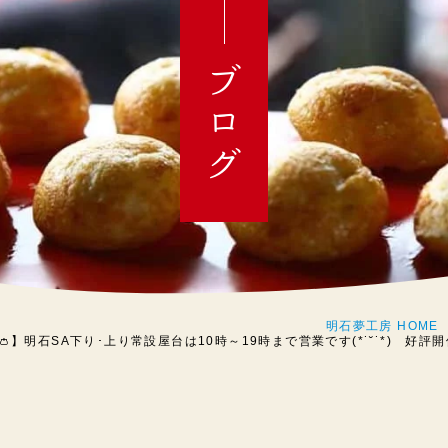
ブログ
明石夢工房 HOME
日👛】明石SA下り･上り常設屋台は10時～19時まで営業です(*˙˘˙*) 好