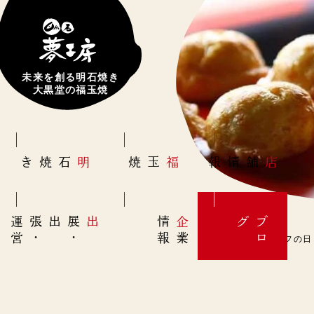
未来を創る明石焼き
大黒堂の福玉焼
明石焼き
福玉焼
店舗情報
営
出展
・
出張
・
運
報
企
情
グ
ブ
業
ロ
3月12日(日)【サイフの