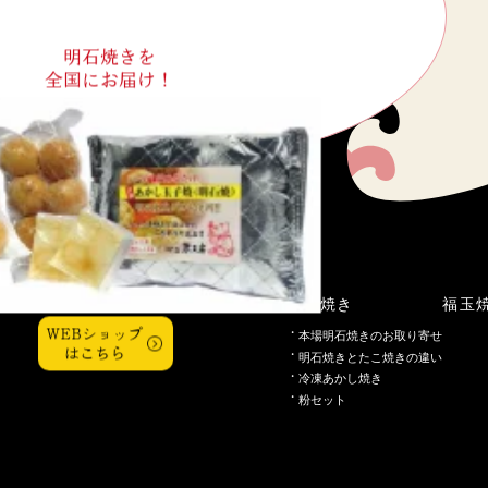
明石焼きを
全国にお届け！
こだわり
明石焼き
福玉
WEBショップ
本場明石焼きのお取り寄せ
はこちら
明石焼きとたこ焼きの違い
冷凍あかし焼き
粉セット