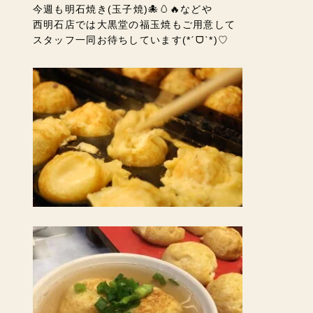
今週も明石焼き(玉子焼)🐙🥚🔥などや
西明石店では大黒堂の福玉焼もご用意して
スタッフ一同お待ちしています(*ˊᗜˋ*)♡