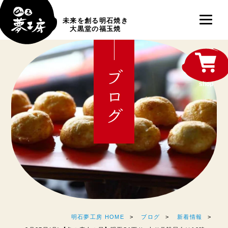
未来を創る明石焼き
大黒堂の福玉焼
ブログ
shop
明石夢工房 HOME
ブログ
新着情報