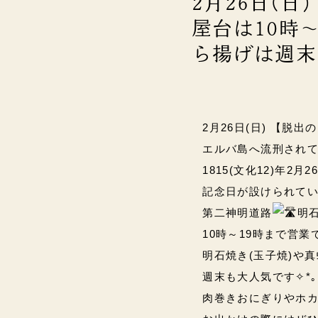
2月26日(日
屋台は10時～
ら揚げは週末
2月26日(日) 【脱出の
エルバ島へ流刑されて
1815(文化12)年
記念日が設けられてい
第二神明道路
明
10時～19時まで営業です
明石焼き(玉子焼)や
週末も大人気です✧*｡(ˊ
肉巻きおにぎりやホカ