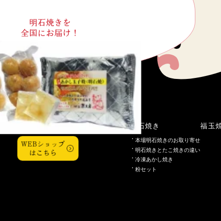
明石焼きを
全国にお届け！
こだわり
明石焼き
福玉
本場明石焼きのお取り寄せ
WEBショップ
明石焼きとたこ焼きの違い
はこちら
冷凍あかし焼き
粉セット