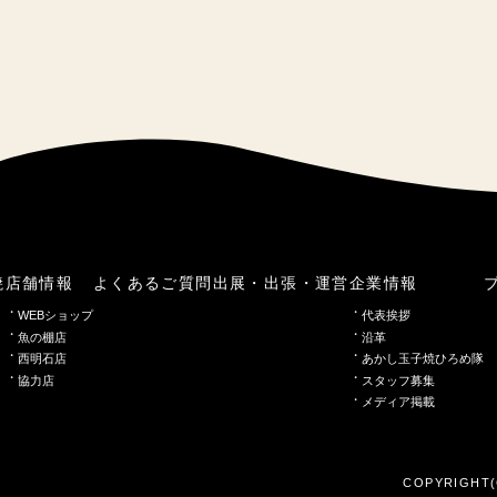
焼
店舗情報
よくあるご質問
出展・出張・運営
企業情報
WEBショップ
代表挨拶
魚の棚店
沿革
西明石店
あかし玉子焼ひろめ隊
協力店
スタッフ募集
メディア掲載
COPYRIGHT(