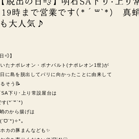
)【脱出の日💨】明石SA下り･上り
19時まで営業です(*´꒳`*) 真
も大人気♪
日💨】
いたナポレオン・ボナパルト(ナポレオン1世)が
2月26日に島を脱出してパリに向かったことに由来して
るそう📝
石SA下り･上り常設屋台は
(*´꒳`*)
真蛸のから揚げは
ᗜˋ*)✧*｡
ホカの豚まんなども✨