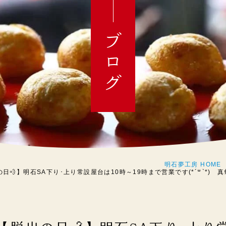
ブログ
明石夢工房 HOME
出の日💨】明石SA下り･上り常設屋台は10時～19時まで営業です(*´꒳`*)