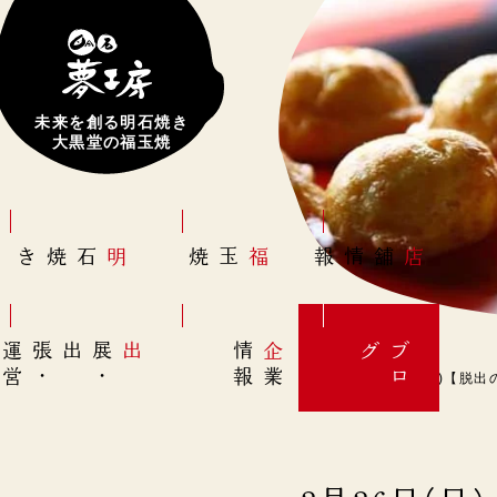
未来を創る明石焼き
大黒堂の福玉焼
明石焼き
福玉焼
店舗情報
営
出展
・
出張
・
運
報
企
情
グ
ブ
業
ロ
2月26日(日)【脱