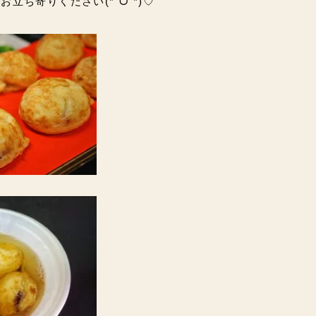
立ち寄りください(*ˊᗜˋ*)♡