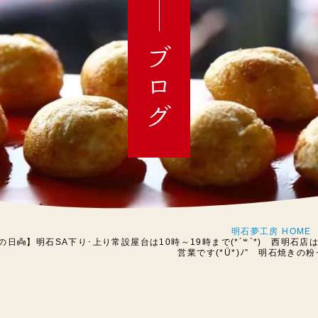
ブログ
明石夢工房 HOME
日👼】明石SA下り･上り常設屋台は10時～19時まで(*´꒳`*) 西明石店は11
営業です(*Ü*)ﾉ” 明石焼き