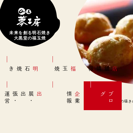
未来を創る明石焼き
大黒堂の福玉焼
明石焼き
福玉焼
店舗情報
営
出展
・
出張
・
運
報
企
情
グ
ブ
業
ロ
2月17日(金)【天使の囁きの