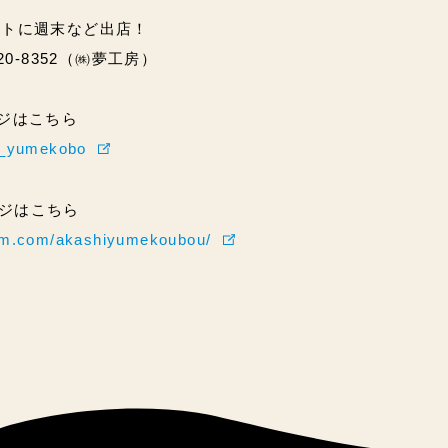
ントに週末など出店！
20-8352（㈱夢工房）
ページはこちら
hi_yumekobo
ページはこちら
ram.com/akashiyumekoubou/