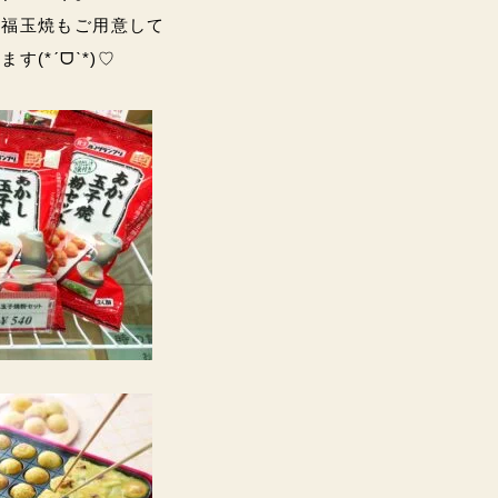
の福玉焼もご用意して
(*ˊᗜˋ*)♡