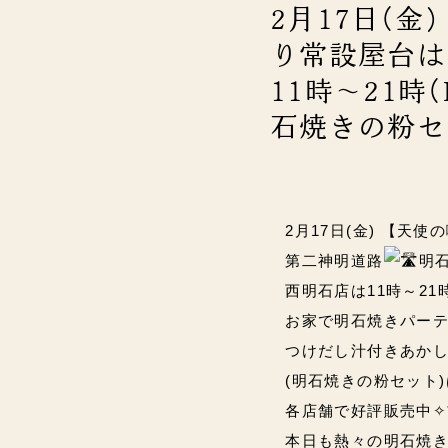
2月17日(金
り常設屋台は1
11時～21時(
石焼きの粉セ
2月17日(金) 【天使
第二神明道路
明石
西明石店は11時～21時(L
お家で明石焼きパーテ
つけだし汁付きあか
(明石焼きの粉セット)
各店舗で好評販売中✧*｡(
本日も熱々の明石焼き