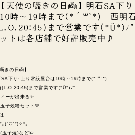
)【天使の囁きの日👼】明石SA下り
0時～19時まで(*´꒳`*) 西明
L.O.20:45)まで営業です(*Ü*)ﾉ
ットは各店舗で好評販売中♪
の囁きの日👼】
SA下り･上り常設屋台は10時～19時まで(*´꒳`*)
.O.20:45)まで営業です(*Ü*)ﾉ”
ィーが出来る✨
し玉子焼粉セット
💛
は
ˊᗜˋ*)✧*｡
(玉子焼)などや