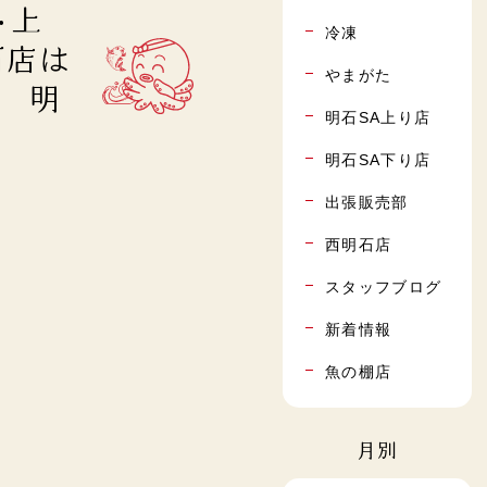
･上
冷凍
石店は
やまがた
” 明
明石SA上り店
明石SA下り店
出張販売部
西明石店
スタッフブログ
新着情報
魚の棚店
月別