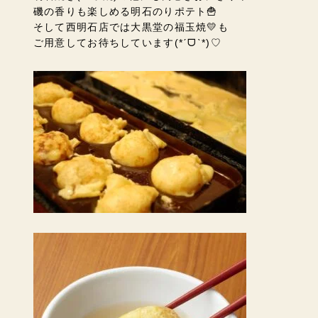
磯の香りも楽しめる明石のりポテト🍟
そして西明石店では大黒堂の福玉焼💛も
ご用意してお待ちしています(*ˊᗜˋ*)♡