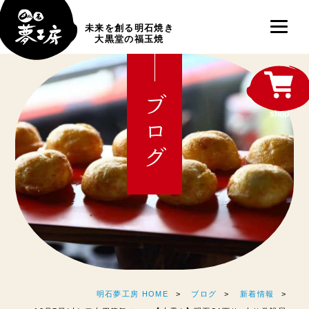
未来を創る明石焼き
大黒堂の福玉焼
ブログ
shop
明石夢工房 HOME
ブログ
新着情報