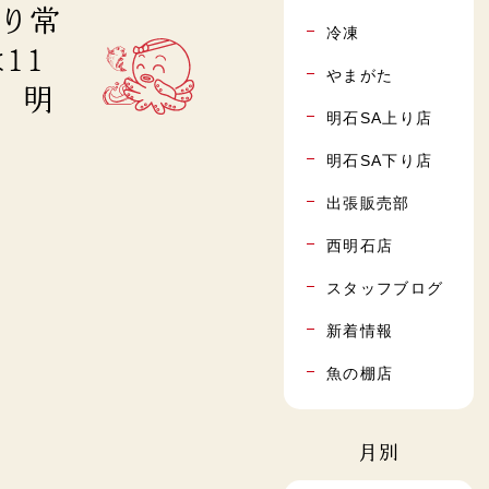
上り常
冷凍
11
やまがた
” 明
明石SA上り店
明石SA下り店
出張販売部
西明石店
スタッフブログ
新着情報
魚の棚店
月別