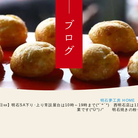
ブログ
明石夢工房 HOME
日📜】明石SA下り･上り常設屋台は10時～19時まで(*´꒳`*) 西明石店は11時
業です(*Ü*)ﾉ” 明石焼きの