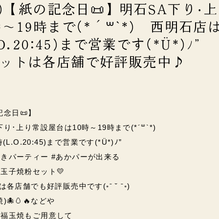
金)【紙の記念日📜】明石SA下り･
～19時まで(*´꒳`*) 西明石店は
O.20:45)まで営業です(*Ü*)ﾉ
ットは各店舗で好評販売中♪
記念日📜】
･上り常設屋台は10時～19時まで(*´꒳`*)
.O.20:45)まで営業です(*Ü*)ﾉ”
きパーティー #あかパーが出来る
玉子焼粉セット💛
は
各店舗でも好評販売中です(◦ˉ ˘ ˉ◦)
🐙🥚🔥などや
の福玉焼もご用意して