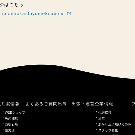
ページはこちら
ram.com/akashiyumekoubou/
焼
店舗情報
よくあるご質問
出展・出張・運営
企業情報
WEBショップ
代表挨拶
魚の棚店
沿革
西明石店
あかし玉子焼ひろめ隊
協力店
スタッフ募集