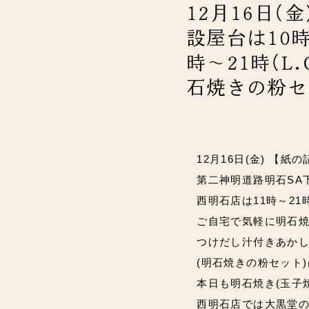
12月16日(
設屋台は10時
時～21時(L.
石焼きの粉セ
12月16日(金) 【紙の
第二神明道路明石SA下り
西明石店は11時～21時(L
ご自宅で気軽に明石焼
つけだし汁付きあかし
(明石焼きの粉セット)
本日も明石焼き(玉子焼)
西明石店では大黒堂