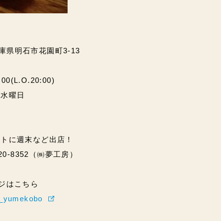
兵庫県明石市花園町3-13
(L.O.20:00)
・水曜日
ントに週末など出店！
20-8352（㈱夢工房）
ページはこちら
hi_yumekobo