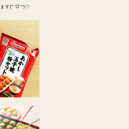
(*ˊᗜˋ*)♡