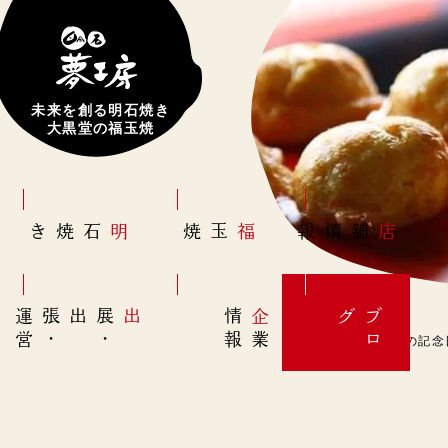
未来を創る明石焼き
大黒堂の福玉焼
明石焼き
福玉焼
店舗情報
営
出展
・
出張
・
運
報
企
情
グ
ブ
業
ロ
12月16日(金)【紙の記念