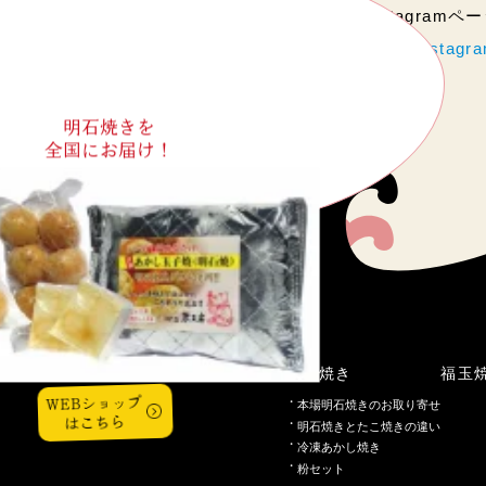
当店のInstagram
https://www.instag
明石焼きを
全国にお届け！
こだわり
明石焼き
福玉
WEBショップ
本場明石焼きのお取り寄せ
はこちら
明石焼きとたこ焼きの違い
冷凍あかし焼き
粉セット