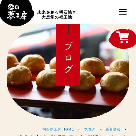
未来を創る明石焼き
大黒堂の福玉焼
ブログ
shop
明石夢工房 HOME
ブログ
新着情報