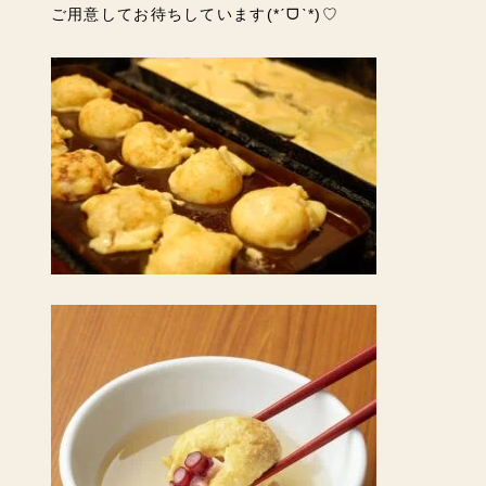
ご用意してお待ちしています(*ˊᗜˋ*)♡