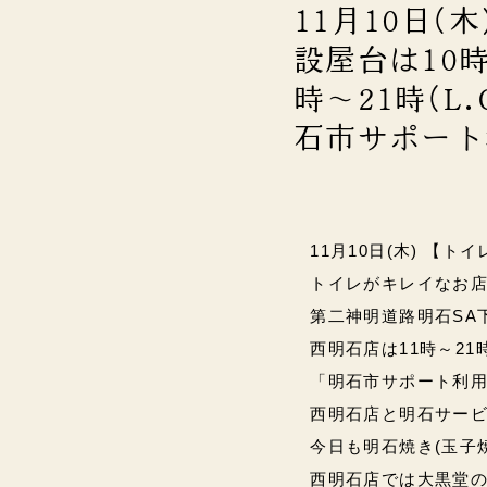
11月10日(
設屋台は10時
時～21時(L.
石市サポート
11月10日(木) 【トイ
トイレがキレイなお店は
第二神明道路明石SA下り
西明石店は11時～21時(
「明石市サポート利用
西明石店と明石サー
今日も
明石焼き(
玉子
西明石店では
大黒堂