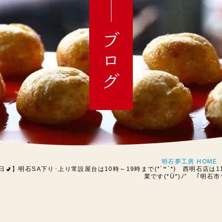
ブログ
明石夢工房 HOME
日🚽】明石SA下り･上り常設屋台は10時～19時まで(*´꒳`*) 西明石店は11時
業です(*Ü*)ﾉ” 「明