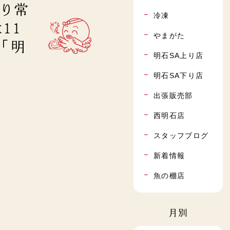
上り常
冷凍
11
やまがた
 「明
明石SA上り店
明石SA下り店
出張販売部
西明石店
スタッフブログ
新着情報
魚の棚店
月別