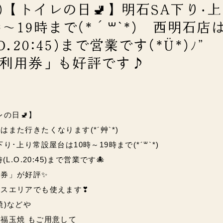
木)【トイレの日🚽】明石SA下り･
～19時まで(*´꒳`*) 西明石店は
O.20:45)まで営業です(*Ü*)ﾉ”
利用券」も好評です♪
レの日🚽】
また行きたくなります(*´艸`*)
･上り常設屋台は10時～19時まで(*´꒳`*)
L.O.20:45)まで営業です🐙
券」が好評✨
ビスエリアでも使えます❣
焼)などや
の福玉焼
もご用意して