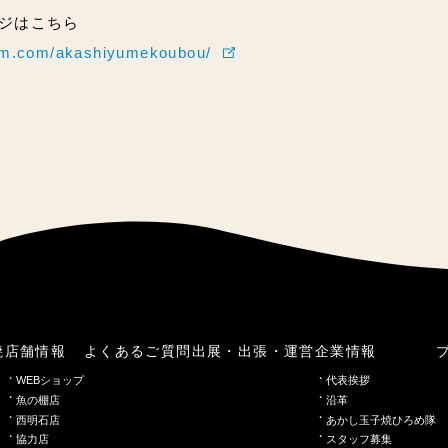
ページはこちら
ram.com/akashiyumekoubou/
焼
店舗情報
よくあるご質問
出展・出張・運営
企業情報
WEBショップ
代表挨拶
魚の棚店
沿革
西明石店
あかし玉子焼ひろめ隊
協力店
スタッフ募集