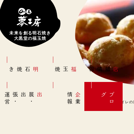
未来を創る明石焼き
大黒堂の福玉焼
明石焼き
福玉焼
店舗情報
営
出展
・
出張
・
運
報
企
情
グ
ブ
業
ロ
11月10日(木)【トイレの