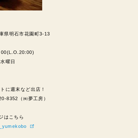
兵庫県明石市花園町3-13
(L.O.20:00)
・水曜日
ントに週末など出店！
20-8352（㈱夢工房）
ページはこちら
hi_yumekobo