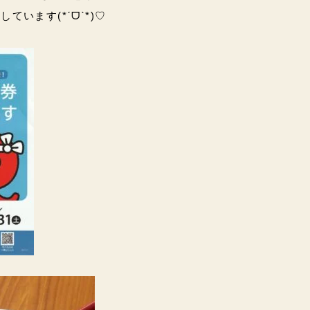
ています(*ˊᗜˋ*)♡