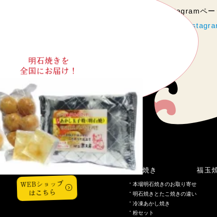
当店のInstagram
https://www.instag
明石焼きを
全国にお届け！
こだわり
明石焼き
福玉
WEBショップ
本場明石焼きのお取り寄せ
はこちら
明石焼きとたこ焼きの違い
冷凍あかし焼き
粉セット